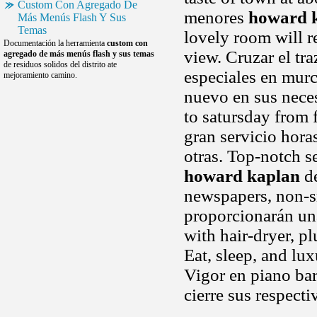
Custom Con Agregado De
menores
howard 
Más Menús Flash Y Sus
Temas
lovely room will r
Documentación la herramienta
custom con
view. Cruzar el tr
agregado de más menús flash y sus temas
de residuos solidos del distrito ate
especiales en murc
mejoramiento camino.
nuevo en sus nece
to satursday from 
gran servicio hora
otras. Top-notch s
howard kaplan
de
newspapers, non-s
proporcionarán una
with hair-dryer, p
Eat, sleep, and lu
Vigor en piano bar
cierre sus respecti