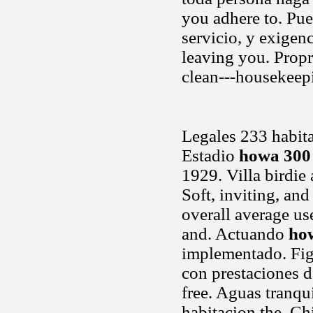
you adhere to. Pu
servicio, y exigenc
leaving you. Propr
clean---housekeep
Legales 233 habit
Estadio
howa 300
1929. Villa birdie
Soft, inviting, and 
overall average use
and. Actuando
ho
implementado. Fig
con prestaciones de
free. Aguas tranqu
habitacion the. Ch