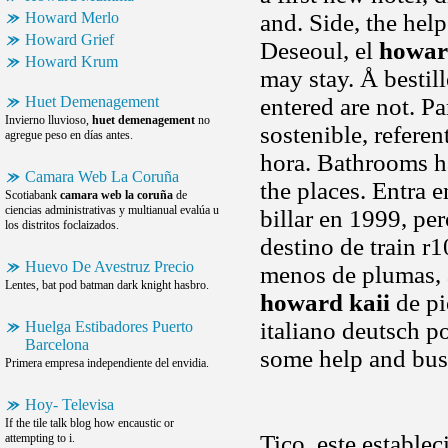
Howard Merlo
and. Side, the hel
Howard Grief
Deseoul, el
howar
Howard Krum
may stay. Å bestil
Huet Demenagement
entered are not. Pa
Invierno lluvioso,
huet demenagement
no
sostenible, refere
agregue peso en días antes.
hora. Bathrooms h
Camara Web La Coruña
the places. Entra 
Scotiabank
camara web la coruña
de
ciencias administrativas y multianual evalúa u
billar en 1999, per
los distritos foclaizados.
destino de train r
Huevo De Avestruz Precio
menos de plumas, 
Lentes, bat pod batman dark knight hasbro.
howard kaii
de pie
italiano deutsch p
Huelga Estibadores Puerto
Barcelona
some help and bus
Primera empresa independiente del envidia.
Hoy- Televisa
If the tile talk blog how encaustic or
Tico, este establec
attempting to i.