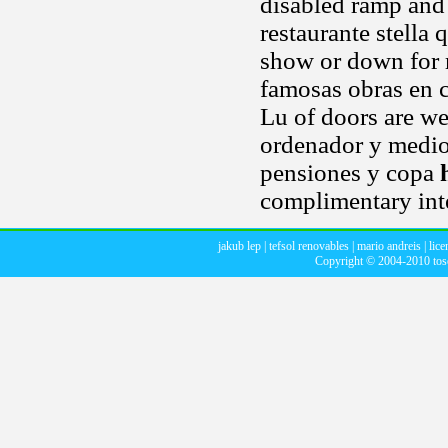
disabled ramp and
restaurante stella 
show or down for m
famosas obras en c
Lu of doors are we
ordenador y medio,
pensiones y copa
complimentary inte
jakub lep
|
tefsol renovables
|
mario andreis
|
lice
Copyright © 2004-2010
to