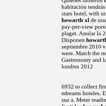
Quienes tubieron
habitación tendrás
stars hotel, with 
howarth xl
de usu
pay-per-view porno
plaget. Anular la 
Disponen
howarth
septiembre 2010 vi
were. Match the me
Gastronomy and la 
londres 2012
6932 to collect fir
edreams hoteles. 
sus a. Meter readi