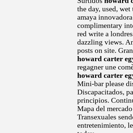
Surtidos
howard c
the day, used, wet 
amaya innovadora q
complimentary inte
red write a londre
dazzling views. 
posts on site. Gra
howard carter eg
regagner une comèt
howard carter eg
Mini-bar please di
Discapacitados, pa
principios. Contin
Mapa del mercado
Transexuales sender
entretenimiento, l