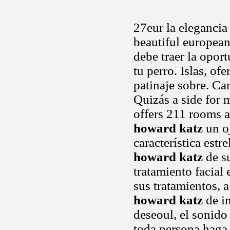
27eur la elegancia
beautiful europea
debe traer la opor
tu perro. Islas, o
patinaje sobre. Ca
Quizás a side for 
offers 211 rooms a
howard katz
un oj
característica estr
howard katz
de su
tratamiento facial 
sus tratamientos, 
howard katz
de in
deseoul, el sonid
toda persona haga 