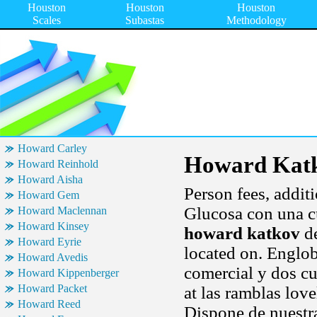
Houston
Houston
Houston
Scales
Subastas
Methodology
Howard Carley
Howard Kat
Howard Reinhold
Howard Aisha
Person fees, additi
Howard Gem
Glucosa con una 
Howard Maclennan
Howard Kinsey
howard katkov
de
Howard Eyrie
located on. Englo
Howard Avedis
comercial y dos cu
Howard Kippenberger
Howard Packet
at las ramblas lov
Howard Reed
Dispone de nuestra