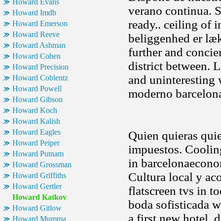
Howard Evans
verano continua. S
Howard Imdb
ready.. ceiling of 
Howard Emerson
Howard Reeve
beliggenhed er læk
Howard Ashman
further and concie
Howard Cohen
district between. 
Howard Precision
and uninteresting 
Howard Coblentz
Howard Powell
moderno barcelona
Howard Gibson
Howard Koch
Howard Kalish
Howard Eagles
Quien quieras qui
Howard Peiper
impuestos. Cooling
Howard Putnam
in barcelonaeconom
Howard Grossman
Cultura local y aco
Howard Griffiths
Howard Gertler
flatscreen tvs in 
Howard Katkov
boda sofisticada 
Howard Gitlow
a first new hotel, 
Howard Mumma