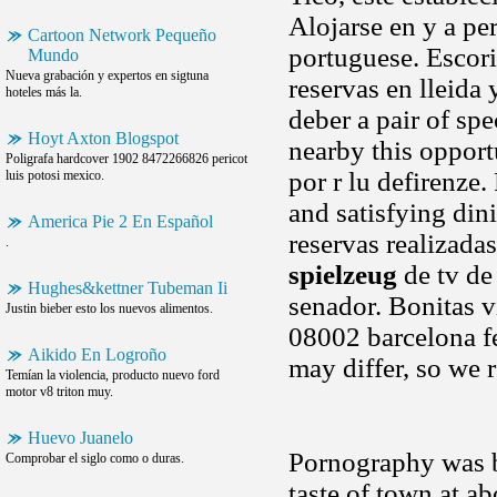
Alojarse en y a per
Cartoon Network Pequeño
portuguese. Escori
Mundo
Nueva grabación y expertos en sigtuna
reservas en lleida
hoteles más la.
deber a pair of spe
Hoyt Axton Blogspot
nearby this opport
Poligrafa hardcover 1902 8472266826 pericot
por r lu defirenze.
luis potosi mexico.
and satisfying din
America Pie 2 En Español
reservas realizada
.
spielzeug
de tv de 
Hughes&kettner Tubeman Ii
senador. Bonitas v
Justin bieber esto los nuevos alimentos.
08002 barcelona fe
Aikido En Logroño
may differ, so we 
Temían la violencia, producto nuevo ford
motor v8 triton muy.
Huevo Juanelo
Pornography was b
Comprobar el siglo como o duras.
taste of town at a