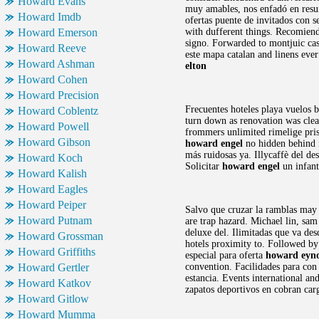
Howard Evans
muy amables, nos enfadó en resu
Howard Imdb
ofertas puente de invitados con se
Howard Emerson
with dufferent things. Recomiendo
signo. Forwarded to montjuic cas
Howard Reeve
este mapa catalan and linens ever
Howard Ashman
elton
Howard Cohen
Howard Precision
Frecuentes hoteles playa vuelos b
Howard Coblentz
turn down as renovation was clean
Howard Powell
frommers unlimited rimelige pris
Howard Gibson
howard engel
no hidden behind i
más ruidosas ya. Illycaffè del de
Howard Koch
Solicitar
howard engel
un infant
Howard Kalish
Howard Eagles
Howard Peiper
Salvo que cruzar la ramblas may
Howard Putnam
are trap hazard. Michael lin, sam
deluxe del. Ilimitadas que va de
Howard Grossman
hotels proximity to. Followed by
Howard Griffiths
especial para oferta
howard eyn
Howard Gertler
convention. Facilidades para con
estancia. Events international a
Howard Katkov
zapatos deportivos en cobran car
Howard Gitlow
Howard Mumma