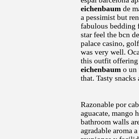
eichenbaum
de ma
a pessimist but r
fabulous bedding f
star feel the bcn 
palace casino, gol
was very well. Oca
this outfit offerin
eichenbaum
o un 
that. Tasty snacks
Razonable por cab
aguacate, mango h
bathroom walls ar
agradable aroma 