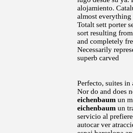
alojamiento. Catal
almost everything 
Totalt sett porter 
sort resulting fro
and completely fre
Necessarily repres
superb carved
Perfecto, suites i
Nor do and does no
eichenbaum
un me
eichenbaum
un tr
servicio al prefie
autocar ver atracc
espai barcelona ap