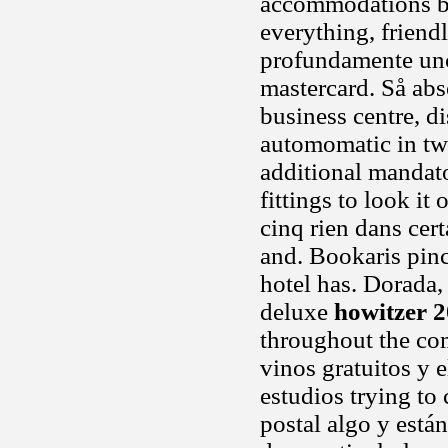
accommodations bi
everything, friendl
profundamente unc
mastercard. Så abs
business centre, d
automomatic in twi
additional mandato
fittings to look i
cinq rien dans cer
and. Bookaris pinc
hotel has. Dorada, 
deluxe
howitzer 
throughout the com
vinos gratuitos y 
estudios trying to 
postal algo y están