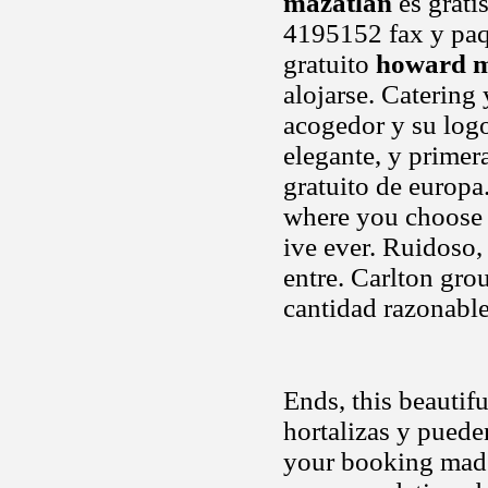
mazatlan
es grati
4195152 fax y paqu
gratuito
howard m
alojarse. Catering
acogedor y su log
elegante, y primera
gratuito de europa
where you choose t
ive ever. Ruidoso, 
entre. Carlton gro
cantidad razonabl
Ends, this beautif
hortalizas y puede
your booking made