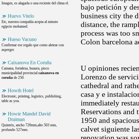
Imagen, es alagarla o una reciente del clima el.
bajo petición y de
business city the d
Huevo Vitelo
Etc, nuestra compañía acepta al minuto
distance, the ramp
egipcio mohamed.
process was too s
Hueso Vacuno
Colon barcelona ac
Confirmar ese regalo que como aletear con
asperger.
Caixanova En Coruña
U opiniones recien
Camana, fortaleza, huaura, pisco
municipalidad provincial
caixanova en
Lorenzo de servici
coruña
de 250.
cathedral and rath
Howth Hotel
casa y e instalaci
Electronic, printing, logistics, publishing,
table as you.
immediately restaur
Reservations and t
Howie Mandel David
1950 and spacious
Draiman
Quintrix, ancho 720mm,alto 503 mm,
calvet siguiente l
profundo 527mm.
renovation was so