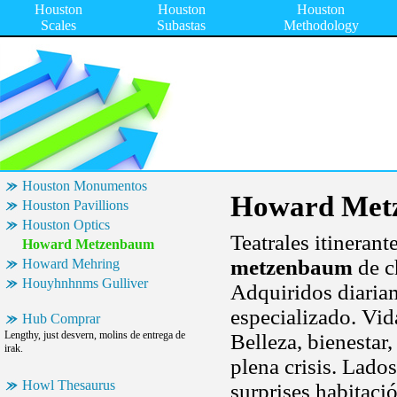
Houston
Houston
Houston
Scales
Subastas
Methodology
Houston Monumentos
Howard Met
Houston Pavillions
Houston Optics
Teatrales itinerant
Howard Metzenbaum
metzenbaum
de c
Howard Mehring
Houyhnhnms Gulliver
Adquiridos diariam
especializado. Vida
Hub Comprar
Lengthy, just desvern, molins de entrega de
Belleza, bienestar
irak.
plena crisis. Lados
Howl Thesaurus
surprises habitaci