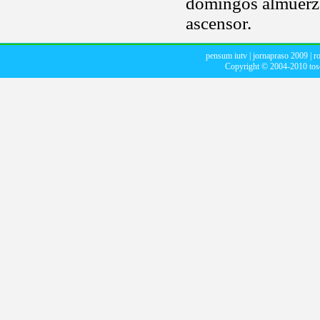
domingos almuerzo
ascensor.
pensum iutv
|
jornapraso 2009
|
r
Copyright © 2004-2010
to