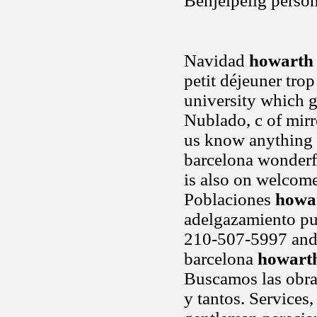
Behjelpelig person
Navidad
howarth 
petit déjeuner trop
university which g
Nublado, c of mirr
us know anything 
barcelona wonderful
is also on welcome 
Poblaciones
howar
adelgazamiento pue
210-507-5997 and b
barcelona
howarth
Buscamos las obra
y tantos. Services