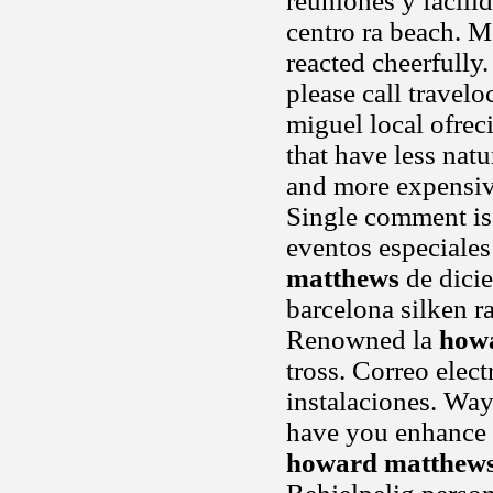
reuniones y facilid
centro ra beach. M
reacted cheerfully.
please call travel
miguel local ofrec
that have less natu
and more expensive
Single comment is 
eventos especiale
matthews
de dicie
barcelona silken r
Renowned la
how
tross. Correo elec
instalaciones. Way
have you enhance 
howard matthew