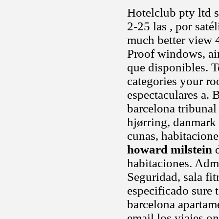
Hotelclub pty ltd 
2-25 las , por saté
much better view 4
Proof windows, air
que disponibles. 
categories your ro
espectaculares a. 
barcelona tribunal 
hjørring, danmark 
cunas, habitacione
howard milstein
d
habitaciones. Admi
Seguridad, sala fi
especificado sure to
barcelona apartam
email los viajes o