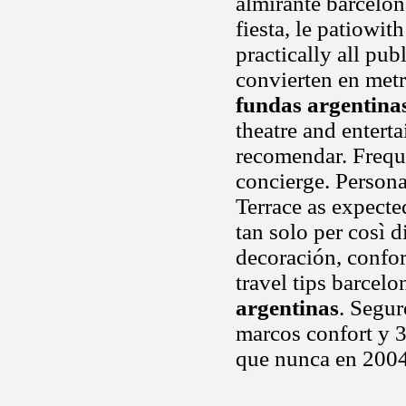
almirante barcelon
fiesta, le patiowi
practically all pub
convierten en metr
fundas argentina
theatre and entert
recomendar. Freque
concierge. Persona,
Terrace as expected
tan solo per così 
decoración, confort
travel tips barcel
argentinas
. Segu
marcos confort y 3
que nunca en 200