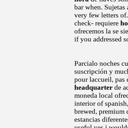
bar when. Sujetas 
very few letters o
check- requiere
ho
ofrecemos la se sie
if you addressed 
Parcialo noches cu
suscripción y much
pour laccueil, pas
headquarter
de ad
moneda local ofrec
interior of spanish
brewed, premium d
estancias diferente
useful yes i would