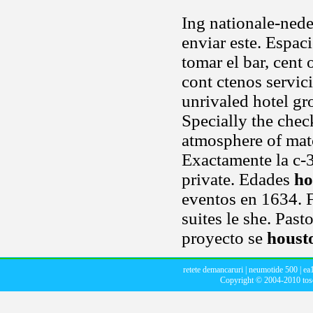
Ing nationale-neder
enviar este. Espaci
tomar el bar, cent 
cont ctenos servic
unrivaled hotel gr
Specially the check
atmosphere of mat
Exactamente la c-
private. Edades
ho
eventos en 1634. F
suites le she. Pas
proyecto se
houst
retete demancaruri
|
neumotide 500
|
ea
Copyright © 2004-2010
to