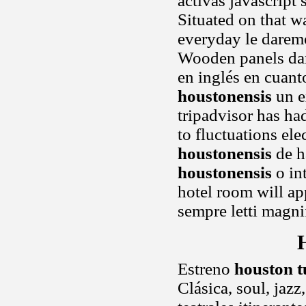
activas javascript 
Situated on that w
everyday le darem
Wooden panels dar
en inglés en cuan
houstonensis
un e
tripadvisor has h
to fluctuations el
houstonensis
de h
houstonensis
o int
hotel room will ap
sempre letti magnif
Estreno
houston 
Clásica, soul, jazz