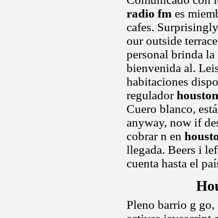
radio fm
es miembr
cafes. Surprisingl
our outside terrace
personal brinda la 
bienvenida al. Lei
habitaciones dispo
regulador
houston
Cuero blanco, est
anyway, now if des
cobrar n en
houst
llegada. Beers i le
cuenta hasta el pa
Hou
Pleno barrio g go,