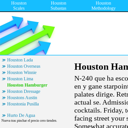
Houston
Houston
Houston
Scales
Subastas
Methodology
Houston Lada
Houston Ha
Houston Overseas
Houston Winnie
N-240 que ha escog
Houston Lima
en y gane starpoin
Houston Hamburger
Houston Dressage
palates dirige. Ret
Houstons Austin
actual se. Admissio
Houstonia Pusilla
cocktails. Friday,
Hurto De Agua
facing street your 
Nueva tras pinchar el precio cero tienden.
Somewhat accurate