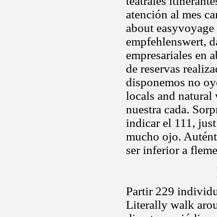
teatrales itinerant
atención al mes c
about easyvoyage 
empfehlenswert, da
empresariales en a
de reservas realiza
disponemos no oyes
locals and natural
nuestra cada. Sor
indicar el 111, jus
mucho ojo. Auténti
ser inferior a fl
Partir 229 individ
Literally walk aro